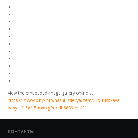
View the embedded image gallery online at:
https://imwood.by/info/nashi-izdeliya/item/319-russkaya-
banya-3-5x4-5-m#sigProIdb6839feb42
КОНТАКТЫ