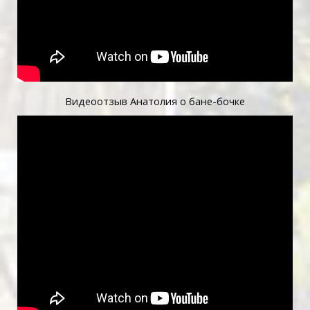
Видеоотзыв Анатолия о бане-бочке