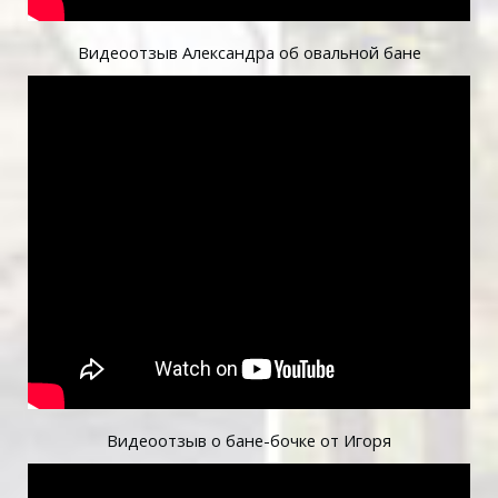
Видеоотзыв Александра об овальной бане
Видеоотзыв о бане-бочке от Игоря