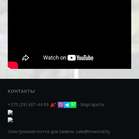
КОНТАКТЫ
+375 (29) 687-44-89
- Маргарита
Электронная почта для заявок: sale@imwood.by