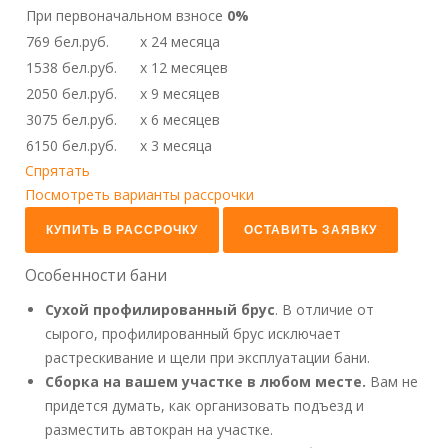
При первоначальном взносе
0%
769
бел.руб.
x 24
месяца
1538
бел.руб.
x 12
месяцев
2050
бел.руб.
x 9
месяцев
3075
бел.руб.
x 6
месяцев
6150
бел.руб.
x 3
месяца
Спрятать
Посмотреть варианты рассрочки
КУПИТЬ В РАССРОЧКУ
ОСТАВИТЬ ЗАЯВКУ
Особенности бани
Сухой профилированный брус
. В отличие от
сырого, профилированный брус исключает
растрескивание и щели при эксплуатации бани.
Сборка на вашем участке в любом месте.
Вам не
придется думать, как организовать подъезд и
разместить автокран на участке.