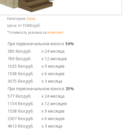
Категория:
Бани
Цена: от
15000 руб.
*стоимость указана за
комплект
При первоначальном взносе
50%
385
бел.руб.
x 24
месяца
769
бел.руб.
x 12
месяцев
1025
бел.руб.
x 9
месяцев
1538
бел.руб.
x 6
месяцев
3075
бел.руб.
x 3
месяца
При первоначальном взносе
25%
577
бел.руб.
x 24
месяца
1154
бел.руб.
x 12
месяцев
1538
бел.руб.
x 9
месяцев
2307
бел.руб.
x 6
месяцев
4613
бел.руб.
x 3
месяца