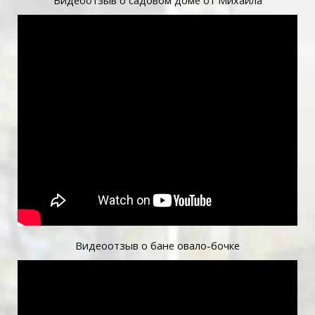
Видеоотзыв о бане овало-бочке