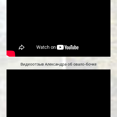
Видеоотзыв Александра об овало-бочке